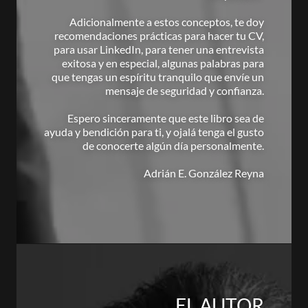
Adicionalmente a estos conceptos, te doy
recomendaciones prácticas para hacer tu CV,
para usar LinkedIn, para tener una entrevista
exitosa y en especial, algunas palabras para
que tengas un espíritu tranquilo que envíe un
mensaje de seguridad y confianza.
Espero sinceramente que este libro sea de
ayuda y bendición para ti, y ojalá tenga el gusto
de conocerte algún día personalmente.
Adrián E. González Reyna
EL AUTOR