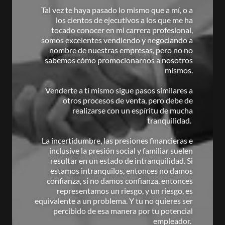
Tal vez te haya pasado lo mismo que a mí, o a
los cientos de ejecutivos a los que me ha
tocado conocer en mi carrera profesional,
somos excelentes vendiendo y negociando a
nombre de nuestras empresas, pero no no
sabemos cómo promocionarnos a nosotros
mismos.
Venderte a tí mismo sigue pasos similares a
otros procesos de venta, pero debe de
realizarse con un espíritu de mucha
tranquilidad.
La incertidumbre, las presiones financieras e
inclusive la presión social y familiar suelen
resultar en un estado de intranquilidad. Si
estamos intranquilos, entonces no damos
confianza, si no damos confianza, entonces
representamos un riesgo, y un riesgo, es
equivalente a un problema. Y tu no quieres ser
percibido de esa manera por tu potencial
empleador.